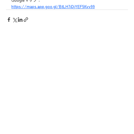
https://maps.app.goo.gl/BtLH7iDjYEF5Kvv99