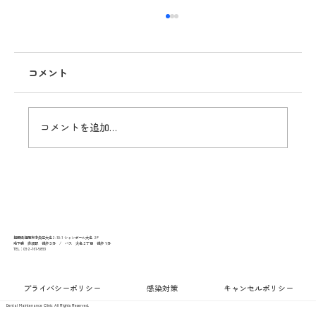
コメント
8月休診日情報
コメントを追加…
福岡県福岡市中央区大名2-10-1 シャンボール大名 2F
地下鉄 赤坂駅 徒歩３分​ / バス 大名２丁目 徒歩１分
TEL：092-761-5893
プライバシーポリシー
感染対策
キャンセルポリシー
Dental Maintenance Clinic All Rights Reserved.