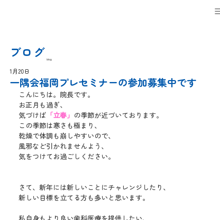
ブログ
blog
1月20日
一隅会福岡プレセミナーの参加募集中です
こんにちは。院長です。
お正月も過ぎ、
気づけば
「立春」
の季節が近づいております。
この季節は寒さも極まり、
乾燥で体調も崩しやすいので、
風邪など引かれませんよう、
気をつけてお過ごしください。
さて、新年には新しいことにチャレンジしたり、
新しい目標を立てる方も多いと思います。
私自身もより良い歯科医療を提供したい、